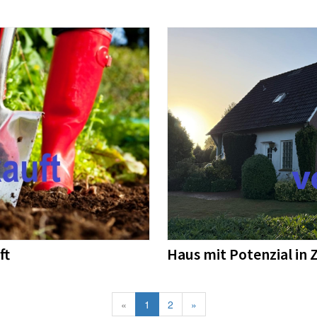
ft
Haus mit Potenzial in Z
«
1
2
»