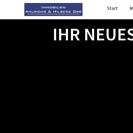
Start
I
IHR NEUE