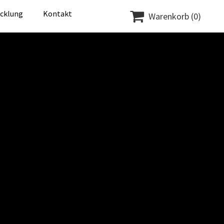

icklung
Kontakt
Warenkorb
(0)